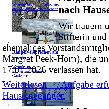
Weiterlesen …
„Ich wünschte,
nach Haus
das Zeltlager würde nie enden
…“
Wir trauern 
Stifterin und
ehemaliges Vorstandsmitgli
Rangerversprechen am
Margret Peek-Horn), die u
Gardersee
17.01.2026 verlassen hat.
Weiterlesen …
Rangerversprechen am
Gardersee
Weiterlesen …
Aufgabe erfü
Hause gegangen