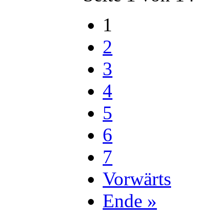
1
2
3
4
5
6
7
Vorwärts
Ende »