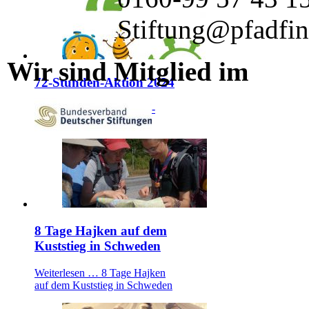
Stiftung@pfadfin
Wir sind Mitglied im
72-Stunden-Aktion 2024
Weiterlesen …
72-Stunden-
Aktion 2024
8 Tage Hajken auf dem
Kuststieg in Schweden
Weiterlesen …
8 Tage Hajken
auf dem Kuststieg in Schweden