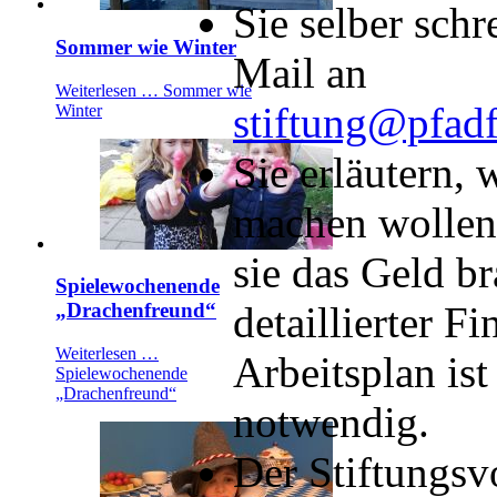
Sie selber schr
Sommer wie Winter
Mail an
Weiterlesen …
Sommer wie
stiftung@pfadf
Winter
Sie erläutern, 
machen wollen
sie das Geld b
Spielewochenende
detaillierter F
„Drachenfreund“
Weiterlesen …
Arbeitsplan ist
Spielewochenende
„Drachenfreund“
notwendig.
Der Stiftungsv