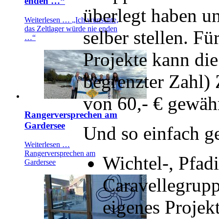
enden …“
überlegt haben u
Weiterlesen …
„Ich wünschte,
das Zeltlager würde nie enden
selber stellen. Fü
…“
Projekte kann die
begrenzter Zahl)
von 60,- € gewäh
Rangerversprechen am
Gardersee
Und so einfach ge
Weiterlesen …
Rangerversprechen am
Wichtel-, Pfadi
Gardersee
Caravellegrupp
eigenes Projekt