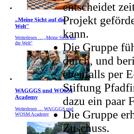
entscheidet zei
Projekt geförd
„Meine Sicht auf die
Welt"
kann.
Weiterlesen …
„Meine Sicht auf
die Welt"
Die Gruppe füh
durch, und ber
ebenfalls per E
Stiftung Pfadf
WAGGGS und WOSM
Academy
dazu ein paar F
Weiterlesen …
WAGGGS und
Die Gruppe erh
WOSM Academy
Zuschuss.