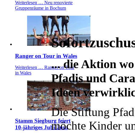
Weiterlesen …
Neu renovierte
Gruppenräume in Bochum
Sofortzuschu
Ranger on Tour in Wales
... die Aktion w
Weiterlesen …
Ranger on Tour
in Wales
Pfadis und Carav
Ideen verwirkli
Die Stiftung Pfa
Stamm Siegburg feiert
möchte Kinder u
10-jähriges Jubiläum