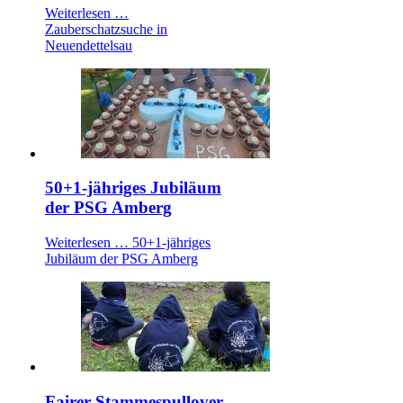
Weiterlesen …
Zauberschatzsuche in
Neuendettelsau
50+1-jähriges Jubiläum
der PSG Amberg
Weiterlesen …
50+1-jähriges
Jubiläum der PSG Amberg
Fairer Stammespullover