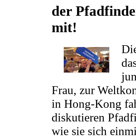
der Pfadfinde
mit!
Die
da
ju
Frau, zur Weltko
in Hong-Kong fah
diskutieren Pfadf
wie sie sich einm